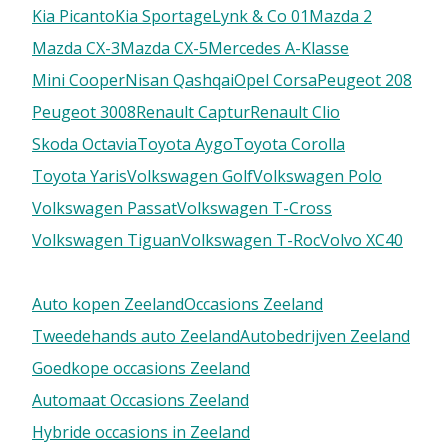
Kia Picanto
Kia Sportage
Lynk & Co 01
Mazda 2
Mazda CX-3
Mazda CX-5
Mercedes A-Klasse
Mini Cooper
Nisan Qashqai
Opel Corsa
Peugeot 208
Peugeot 3008
Renault Captur
Renault Clio
Skoda Octavia
Toyota Aygo
Toyota Corolla
Toyota Yaris
Volkswagen Golf
Volkswagen Polo
Volkswagen Passat
Volkswagen T-Cross
Volkswagen Tiguan
Volkswagen T-Roc
Volvo XC40
Auto kopen Zeeland
Occasions Zeeland
Tweedehands auto Zeeland
Autobedrijven Zeeland
Goedkope occasions Zeeland
Automaat Occasions Zeeland
Hybride occasions in Zeeland