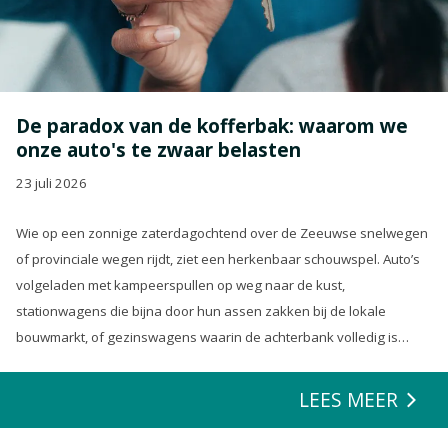
De paradox van de kofferbak: waarom we
onze auto's te zwaar belasten
23 juli 2026
Wie op een zonnige zaterdagochtend over de Zeeuwse snelwegen
of provinciale wegen rijdt, ziet een herkenbaar schouwspel. Auto’s
volgeladen met kampeerspullen op weg naar de kust,
stationwagens die bijna door hun assen zakken bij de lokale
bouwmarkt, of gezinswagens waarin de achterbank volledig is
opgeofferd om die ene nieuwe loungeset voor de tuin mee te
zeulen. We houden van onze auto’s en we verwachten dat ze alles
LEES MEER
kunnen.