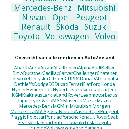
Mercedes-Benz
Mitsubishi
Nissan
Opel
Peugeot
Renault
Škoda
Suzuki
Toyota
Volkswagen
Volvo
Overzicht van alle merken op AutoZeeland
Abarth
Adria
Aixam
Alfa Romeo
Alpina
Audi
Bellier
Bmw
Bürstner
Cadillac
Carver
Challenger
Chatenet
Chevrolet
Chrysler
Citroën
CUPRA
Dacia
DAF
Daihatsu
Dethleffs
Dodge
DS
Ducati
Ferrari
Fiat
Ford
Honda
Hymer
Hymermobil
Hyundai
Isuzu
Iveco
Jaguar
Jeep
KGM
Kia
Knaus
Lancia
Land Rover
Leapmotor
Lexus
Ligier
Lynk & Co
MAN
Maserati
Maxus
Mazda
Mercedes-Benz
MG
Mini
Mitsubishi
Morgan
Moto Guzzi
MV Agusta
Nimoto
Nissan
Opel
Peugeot
Piaggio
Polestar
Pontiac
Porsche
Renault
Rover
Saab
Seat
Škoda
Smart
Subaru
Suzuki
Tesla
Toyota
Triumph
Volkswagen
Volvo
Yamaha