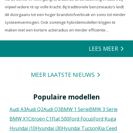
vrijwel iedere rit op volle kracht. Bij traditionele benzineauto’s leidt
dit doorgaans tot een hoger brandstofverbruik en soms tot minder
systeemvermogen. Ook sommige hybridemodellen krijgen te
maken met een kortere actieradius en minder efficiënte
energierecuperatie.
LEES MEER
MEER LAATSTE NIEUWS
Populaire modellen
Audi A3
Audi Q2
Audi Q3
BMW 1 Serie
BMW 3 Serie
BMW X1
Citroën C1
FIat 500
Ford Focus
Ford Kuga
Hyundai i10
Hyundai i30
Hyundai Tucson
Kia Ceed