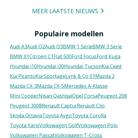
MEER LAATSTE NIEUWS
Populaire modellen
Audi A3
Audi Q2
Audi Q3
BMW 1 Serie
BMW 3 Serie
BMW X1
Citroën C1
FIat 500
Ford Focus
Ford Kuga
Hyundai i10
Hyundai i30
Hyundai Tucson
Kia Ceed
Kia Picanto
Kia Sportage
Lynk & Co 01
Mazda 2
Mazda CX-3
Mazda CX-5
Mercedes A-Klasse
Mini Cooper
Nisan Qashqai
Opel Corsa
Peugeot 208
Peugeot 3008
Renault Captur
Renault Clio
Skoda Octavia
Toyota Aygo
Toyota Corolla
Toyota Yaris
Volkswagen Golf
Volkswagen Polo
Volkswagen Passat
Volkswagen T-Cross