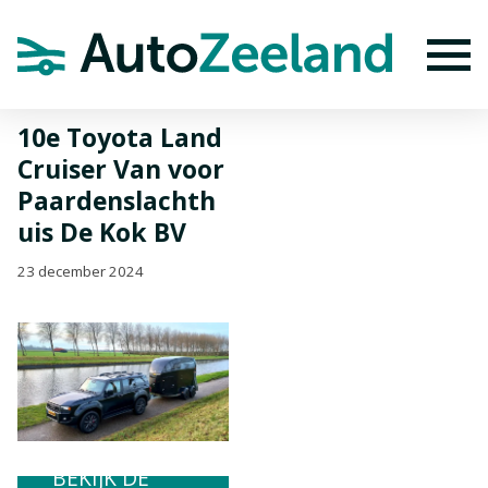
Home
Nieuws
10e Toyota Land Cruiser Van voor
Paardenslachthuis De Kok BV
To
10e Toyota Land
Cruiser Van voor
Paardenslachth
uis De Kok BV
23 december 2024
BEKIJK DE