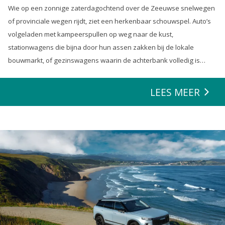
Wie op een zonnige zaterdagochtend over de Zeeuwse snelwegen
of provinciale wegen rijdt, ziet een herkenbaar schouwspel. Auto’s
volgeladen met kampeerspullen op weg naar de kust,
stationwagens die bijna door hun assen zakken bij de lokale
bouwmarkt, of gezinswagens waarin de achterbank volledig is
opgeofferd om die ene nieuwe loungeset voor de tuin mee te
zeulen. We houden van onze auto’s en we verwachten dat ze alles
LEES MEER
kunnen.