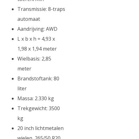
Transmissie: 8-traps
automaat
Aandrijving: AWD
L x b x h = 4,93 x
1,98 x 1,94 meter
Wielbasis: 2,85
meter
Brandstoftank: 80
liter
Massa: 2.330 kg
Trekgewicht: 3500
kg
20 inch lichtmetalen
wielen, 265/50 R20