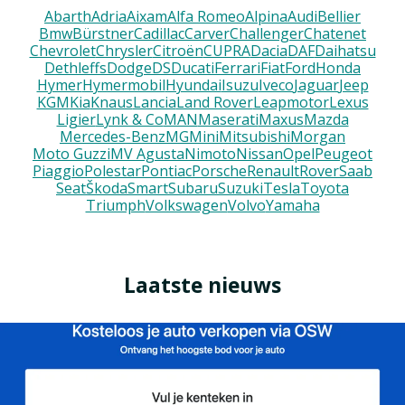
Abarth
Adria
Aixam
Alfa Romeo
Alpina
Audi
Bellier
Bmw
Bürstner
Cadillac
Carver
Challenger
Chatenet
Chevrolet
Chrysler
Citroën
CUPRA
Dacia
DAF
Daihatsu
Dethleffs
Dodge
DS
Ducati
Ferrari
Fiat
Ford
Honda
Hymer
Hymermobil
Hyundai
Isuzu
Iveco
Jaguar
Jeep
KGM
Kia
Knaus
Lancia
Land Rover
Leapmotor
Lexus
Ligier
Lynk & Co
MAN
Maserati
Maxus
Mazda
Mercedes-Benz
MG
Mini
Mitsubishi
Morgan
Moto Guzzi
MV Agusta
Nimoto
Nissan
Opel
Peugeot
Piaggio
Polestar
Pontiac
Porsche
Renault
Rover
Saab
Seat
Škoda
Smart
Subaru
Suzuki
Tesla
Toyota
Triumph
Volkswagen
Volvo
Yamaha
Laatste nieuws