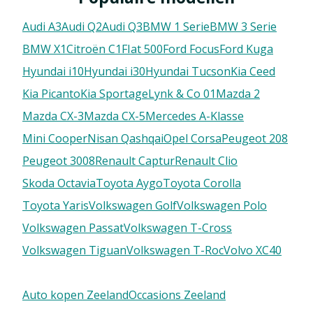
Audi A3
Audi Q2
Audi Q3
BMW 1 Serie
BMW 3 Serie
BMW X1
Citroën C1
FIat 500
Ford Focus
Ford Kuga
Hyundai i10
Hyundai i30
Hyundai Tucson
Kia Ceed
Kia Picanto
Kia Sportage
Lynk & Co 01
Mazda 2
Mazda CX-3
Mazda CX-5
Mercedes A-Klasse
Mini Cooper
Nisan Qashqai
Opel Corsa
Peugeot 208
Peugeot 3008
Renault Captur
Renault Clio
Skoda Octavia
Toyota Aygo
Toyota Corolla
Toyota Yaris
Volkswagen Golf
Volkswagen Polo
Volkswagen Passat
Volkswagen T-Cross
Volkswagen Tiguan
Volkswagen T-Roc
Volvo XC40
Auto kopen Zeeland
Occasions Zeeland