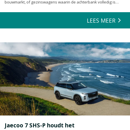
bouwmarkt, of gezinswagens waarin de achterbank volledig is
opgeofferd om die ene nieuwe loungeset voor de tuin mee te
zeulen. We houden van onze auto’s en we verwachten dat ze alles
LEES MEER
kunnen.
Jaecoo 7 SHS-P houdt het