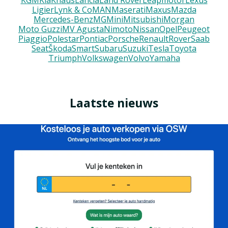
KGM
Kia
Knaus
Lancia
Land Rover
Leapmotor
Lexus
Ligier
Lynk & Co
MAN
Maserati
Maxus
Mazda
Mercedes-Benz
MG
Mini
Mitsubishi
Morgan
Moto Guzzi
MV Agusta
Nimoto
Nissan
Opel
Peugeot
Piaggio
Polestar
Pontiac
Porsche
Renault
Rover
Saab
Seat
Škoda
Smart
Subaru
Suzuki
Tesla
Toyota
Triumph
Volkswagen
Volvo
Yamaha
Laatste nieuws