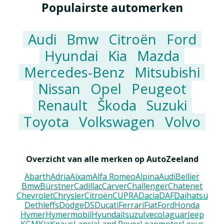
Populairste automerken
Audi
Bmw
Citroën
Ford
Hyundai
Kia
Mazda
Mercedes-Benz
Mitsubishi
Nissan
Opel
Peugeot
Renault
Škoda
Suzuki
Toyota
Volkswagen
Volvo
Overzicht van alle merken op AutoZeeland
Abarth
Adria
Aixam
Alfa Romeo
Alpina
Audi
Bellier
Bmw
Bürstner
Cadillac
Carver
Challenger
Chatenet
Chevrolet
Chrysler
Citroën
CUPRA
Dacia
DAF
Daihatsu
Dethleffs
Dodge
DS
Ducati
Ferrari
Fiat
Ford
Honda
Hymer
Hymermobil
Hyundai
Isuzu
Iveco
Jaguar
Jeep