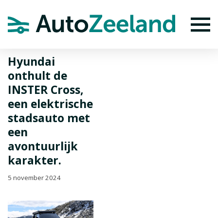
Home
Nieuws
Hyundai onthult de INSTER Cross, een elektrische
stadsauto met een avontuurlijk karakter.
To
Hyundai
onthult de
INSTER Cross,
een elektrische
stadsauto met
een
avontuurlijk
karakter.
5 november 2024