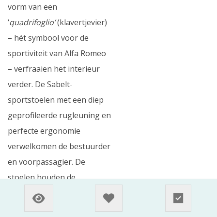
vorm van een
‘
quadrifoglio’
(klavertjevier)
– hét symbool voor de
sportiviteit van Alfa Romeo
– verfraaien het interieur
verder. De Sabelt-
sportstoelen met een diep
geprofileerde rugleuning en
perfecte ergonomie
verwelkomen de bestuurder
en voorpassagier. De
stoelen houden de
inzittenden perfect op hun
plek en hebben een