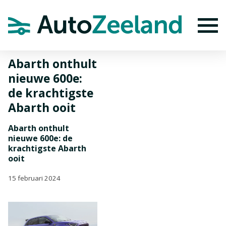
Home
Nieuws
Abarth onthult nieuwe 600e: de krachtigste Abarth
ooit
To
Abarth onthult
nieuwe 600e:
de krachtigste
Abarth ooit
Abarth onthult
nieuwe 600e: de
krachtigste Abarth
ooit
15 februari 2024