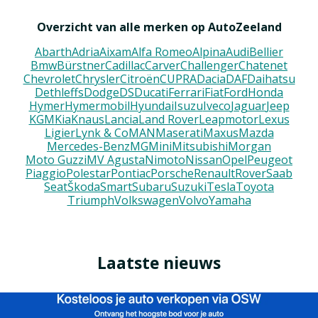
Overzicht van alle merken op AutoZeeland
Abarth
Adria
Aixam
Alfa Romeo
Alpina
Audi
Bellier
Bmw
Bürstner
Cadillac
Carver
Challenger
Chatenet
Chevrolet
Chrysler
Citroën
CUPRA
Dacia
DAF
Daihatsu
Dethleffs
Dodge
DS
Ducati
Ferrari
Fiat
Ford
Honda
Hymer
Hymermobil
Hyundai
Isuzu
Iveco
Jaguar
Jeep
KGM
Kia
Knaus
Lancia
Land Rover
Leapmotor
Lexus
Ligier
Lynk & Co
MAN
Maserati
Maxus
Mazda
Mercedes-Benz
MG
Mini
Mitsubishi
Morgan
Moto Guzzi
MV Agusta
Nimoto
Nissan
Opel
Peugeot
Piaggio
Polestar
Pontiac
Porsche
Renault
Rover
Saab
Seat
Škoda
Smart
Subaru
Suzuki
Tesla
Toyota
Triumph
Volkswagen
Volvo
Yamaha
Laatste nieuws