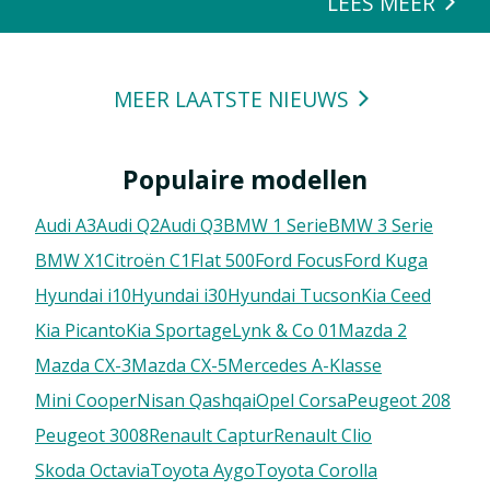
LEES MEER
MEER LAATSTE NIEUWS
Populaire modellen
Audi A3
Audi Q2
Audi Q3
BMW 1 Serie
BMW 3 Serie
BMW X1
Citroën C1
FIat 500
Ford Focus
Ford Kuga
Hyundai i10
Hyundai i30
Hyundai Tucson
Kia Ceed
Kia Picanto
Kia Sportage
Lynk & Co 01
Mazda 2
Mazda CX-3
Mazda CX-5
Mercedes A-Klasse
Mini Cooper
Nisan Qashqai
Opel Corsa
Peugeot 208
Peugeot 3008
Renault Captur
Renault Clio
Skoda Octavia
Toyota Aygo
Toyota Corolla