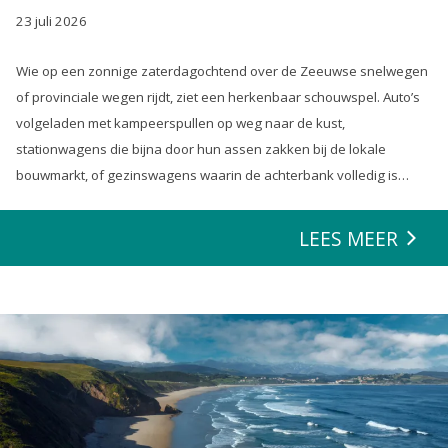
23 juli 2026
Wie op een zonnige zaterdagochtend over de Zeeuwse snelwegen
of provinciale wegen rijdt, ziet een herkenbaar schouwspel. Auto’s
volgeladen met kampeerspullen op weg naar de kust,
stationwagens die bijna door hun assen zakken bij de lokale
bouwmarkt, of gezinswagens waarin de achterbank volledig is
opgeofferd om die ene nieuwe loungeset voor de tuin mee te
zeulen. We houden van onze auto’s en we verwachten dat ze alles
LEES MEER
kunnen.