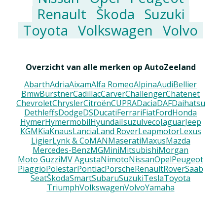
Renault
Škoda
Suzuki
Toyota
Volkswagen
Volvo
Overzicht van alle merken op AutoZeeland
Abarth
Adria
Aixam
Alfa Romeo
Alpina
Audi
Bellier
Bmw
Bürstner
Cadillac
Carver
Challenger
Chatenet
Chevrolet
Chrysler
Citroën
CUPRA
Dacia
DAF
Daihatsu
Dethleffs
Dodge
DS
Ducati
Ferrari
Fiat
Ford
Honda
Hymer
Hymermobil
Hyundai
Isuzu
Iveco
Jaguar
Jeep
KGM
Kia
Knaus
Lancia
Land Rover
Leapmotor
Lexus
Ligier
Lynk & Co
MAN
Maserati
Maxus
Mazda
Mercedes-Benz
MG
Mini
Mitsubishi
Morgan
Moto Guzzi
MV Agusta
Nimoto
Nissan
Opel
Peugeot
Piaggio
Polestar
Pontiac
Porsche
Renault
Rover
Saab
Seat
Škoda
Smart
Subaru
Suzuki
Tesla
Toyota
Triumph
Volkswagen
Volvo
Yamaha