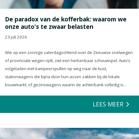
De paradox van de kofferbak: waarom we
onze auto's te zwaar belasten
23 juli 2026
Wie op een zonnige zaterdagochtend over de Zeeuwse snelwegen
of provinciale wegen rijdt, ziet een herkenbaar schouwspel. Auto’s
volgeladen met kampeerspullen op weg naar de kust,
stationwagens die bijna door hun assen zakken bij de lokale
bouwmarkt, of gezinswagens waarin de achterbank volledig is
opgeofferd om die ene nieuwe loungeset voor de tuin mee te
zeulen. We houden van onze auto’s en we verwachten dat ze alles
LEES MEER
kunnen.