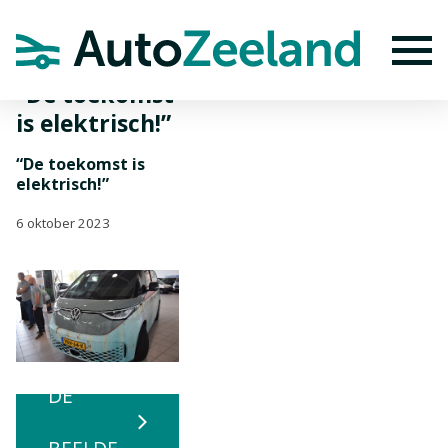
Home
Nieuws
“De toekomst is elektrisch!”
To
“De toekomst
is elektrisch!”
“De toekomst is
elektrisch!”
6 oktober 2023
BEKIJK
DE