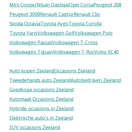
Mini Cooper
Nisan Qashqai
Opel Corsa
Peugeot 208
Peugeot 3008
Renault Captur
Renault Clio
Skoda Octavia
Toyota Aygo
Toyota Corolla
Toyota Yaris
Volkswagen Golf
Volkswagen Polo
Volkswagen Passat
Volkswagen T-Cross
Volkswagen Tiguan
Volkswagen T-Roc
Volvo XC40
Auto kopen Zeeland
Occasions Zeeland
Tweedehands auto Zeeland
Autobedrijven Zeeland
Goedkope occasions Zeeland
Automaat Occasions Zeeland
Hybride occasions in Zeeland
Elektrische auto's in Zeeland
SUV occasions Zeeland