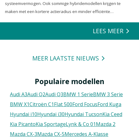
systeemvermogen. Ook sommige hybridemodellen krijgen te
maken met een kortere actieradius en minder efficiënte
energierecuperatie.
LEES MEER
MEER LAATSTE NIEUWS
Populaire modellen
Audi A3
Audi Q2
Audi Q3
BMW 1 Serie
BMW 3 Serie
BMW X1
Citroën C1
FIat 500
Ford Focus
Ford Kuga
Hyundai i10
Hyundai i30
Hyundai Tucson
Kia Ceed
Kia Picanto
Kia Sportage
Lynk & Co 01
Mazda 2
Mazda CX-3
Mazda CX-5
Mercedes A-Klasse