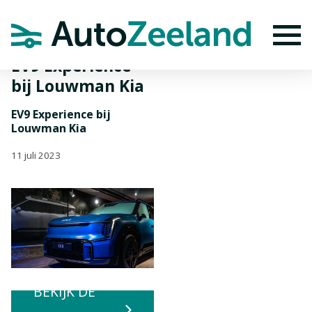
Home
Nieuws
EV9 Experience bij Louwman Kia
To
EV9 Experience
bij Louwman Kia
EV9 Experience bij
Louwman Kia
11 juli 2023
BEKIJK DE