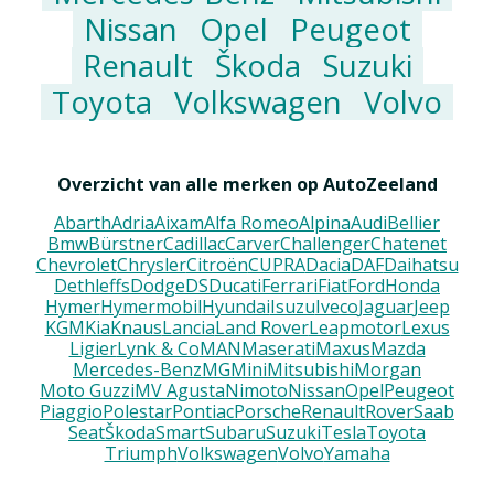
Nissan
Opel
Peugeot
Renault
Škoda
Suzuki
Toyota
Volkswagen
Volvo
Overzicht van alle merken op AutoZeeland
Abarth
Adria
Aixam
Alfa Romeo
Alpina
Audi
Bellier
Bmw
Bürstner
Cadillac
Carver
Challenger
Chatenet
Chevrolet
Chrysler
Citroën
CUPRA
Dacia
DAF
Daihatsu
Dethleffs
Dodge
DS
Ducati
Ferrari
Fiat
Ford
Honda
Hymer
Hymermobil
Hyundai
Isuzu
Iveco
Jaguar
Jeep
KGM
Kia
Knaus
Lancia
Land Rover
Leapmotor
Lexus
Ligier
Lynk & Co
MAN
Maserati
Maxus
Mazda
Mercedes-Benz
MG
Mini
Mitsubishi
Morgan
Moto Guzzi
MV Agusta
Nimoto
Nissan
Opel
Peugeot
Piaggio
Polestar
Pontiac
Porsche
Renault
Rover
Saab
Seat
Škoda
Smart
Subaru
Suzuki
Tesla
Toyota
Triumph
Volkswagen
Volvo
Yamaha