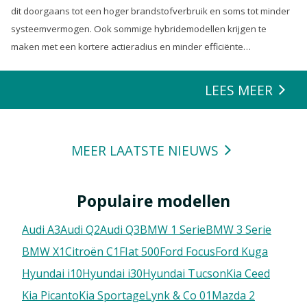
dit doorgaans tot een hoger brandstofverbruik en soms tot minder
systeemvermogen. Ook sommige hybridemodellen krijgen te
maken met een kortere actieradius en minder efficiënte
energierecuperatie.
LEES MEER
MEER LAATSTE NIEUWS
Populaire modellen
Audi A3
Audi Q2
Audi Q3
BMW 1 Serie
BMW 3 Serie
BMW X1
Citroën C1
FIat 500
Ford Focus
Ford Kuga
Hyundai i10
Hyundai i30
Hyundai Tucson
Kia Ceed
Kia Picanto
Kia Sportage
Lynk & Co 01
Mazda 2