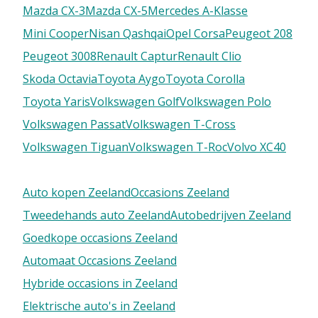
Mazda CX-3
Mazda CX-5
Mercedes A-Klasse
Mini Cooper
Nisan Qashqai
Opel Corsa
Peugeot 208
Peugeot 3008
Renault Captur
Renault Clio
Skoda Octavia
Toyota Aygo
Toyota Corolla
Toyota Yaris
Volkswagen Golf
Volkswagen Polo
Volkswagen Passat
Volkswagen T-Cross
Volkswagen Tiguan
Volkswagen T-Roc
Volvo XC40
Auto kopen Zeeland
Occasions Zeeland
Tweedehands auto Zeeland
Autobedrijven Zeeland
Goedkope occasions Zeeland
Automaat Occasions Zeeland
Hybride occasions in Zeeland
Elektrische auto's in Zeeland