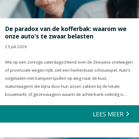
De paradox van de kofferbak: waarom we
onze auto's te zwaar belasten
23 juli 2026
Wie op een zonnige zaterdagochtend over de Zeeuwse snelwegen
of provinciale wegen rijdt, ziet een herkenbaar schouwspel. Auto’s
volgeladen met kampeerspullen op weg naar de kust,
stationwagens die bijna door hun assen zakken bij de lokale
bouwmarkt, of gezinswagens waarin de achterbank volledig is
opgeofferd om die ene nieuwe loungeset voor de tuin mee te
zeulen. We houden van onze auto’s en we verwachten dat ze alles
LEES MEER
kunnen.