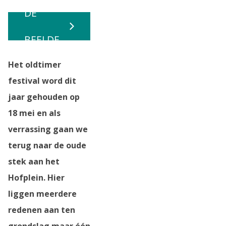
DE
BEELDE
Het oldtimer
N
festival word dit
jaar gehouden op
18 mei en als
verrassing gaan we
terug naar de oude
stek aan het
Hofplein. Hier
liggen meerdere
redenen aan ten
grondslag maar één