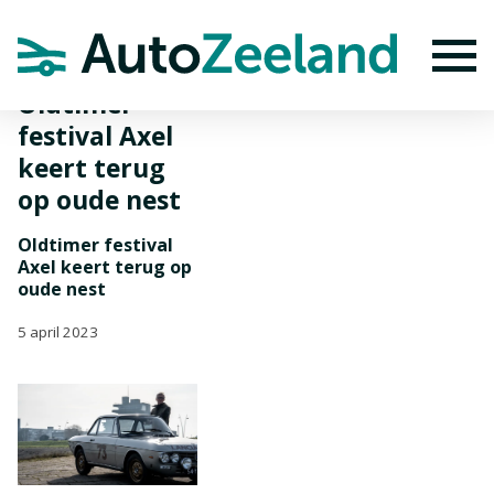
Home
Nieuws
Oldtimer festival Axel keert terug op oude nest
To
Oldtimer
festival Axel
keert terug
op oude nest
Oldtimer festival
Axel keert terug op
oude nest
5 april 2023
BEKIJK