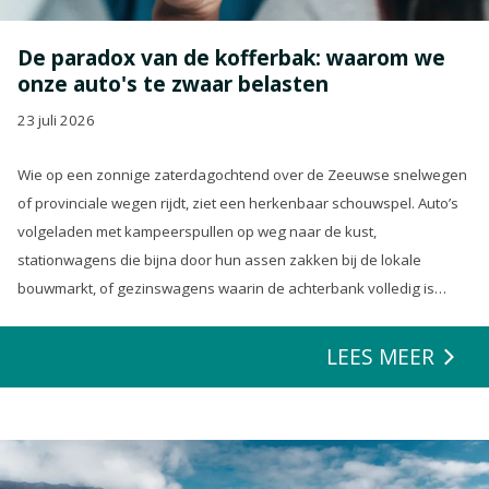
De paradox van de kofferbak: waarom we
onze auto's te zwaar belasten
23 juli 2026
Wie op een zonnige zaterdagochtend over de Zeeuwse snelwegen
of provinciale wegen rijdt, ziet een herkenbaar schouwspel. Auto’s
volgeladen met kampeerspullen op weg naar de kust,
stationwagens die bijna door hun assen zakken bij de lokale
bouwmarkt, of gezinswagens waarin de achterbank volledig is
opgeofferd om die ene nieuwe loungeset voor de tuin mee te
zeulen. We houden van onze auto’s en we verwachten dat ze alles
LEES MEER
kunnen.