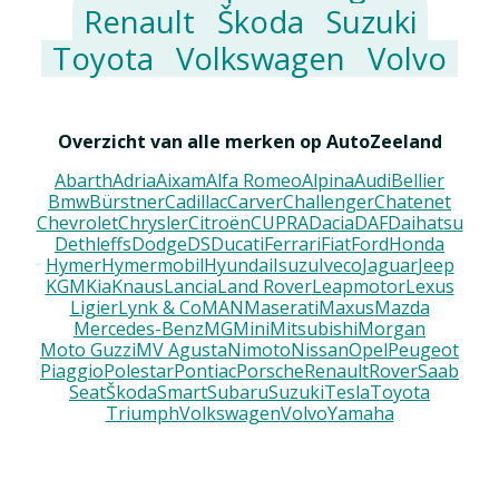
Renault
Škoda
Suzuki
Toyota
Volkswagen
Volvo
Overzicht van alle merken op AutoZeeland
Abarth
Adria
Aixam
Alfa Romeo
Alpina
Audi
Bellier
Bmw
Bürstner
Cadillac
Carver
Challenger
Chatenet
Chevrolet
Chrysler
Citroën
CUPRA
Dacia
DAF
Daihatsu
Dethleffs
Dodge
DS
Ducati
Ferrari
Fiat
Ford
Honda
Hymer
Hymermobil
Hyundai
Isuzu
Iveco
Jaguar
Jeep
KGM
Kia
Knaus
Lancia
Land Rover
Leapmotor
Lexus
Ligier
Lynk & Co
MAN
Maserati
Maxus
Mazda
Mercedes-Benz
MG
Mini
Mitsubishi
Morgan
Moto Guzzi
MV Agusta
Nimoto
Nissan
Opel
Peugeot
Piaggio
Polestar
Pontiac
Porsche
Renault
Rover
Saab
Seat
Škoda
Smart
Subaru
Suzuki
Tesla
Toyota
Triumph
Volkswagen
Volvo
Yamaha