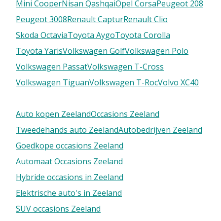
Mini Cooper
Nisan Qashqai
Opel Corsa
Peugeot 208
Peugeot 3008
Renault Captur
Renault Clio
Skoda Octavia
Toyota Aygo
Toyota Corolla
Toyota Yaris
Volkswagen Golf
Volkswagen Polo
Volkswagen Passat
Volkswagen T-Cross
Volkswagen Tiguan
Volkswagen T-Roc
Volvo XC40
Auto kopen Zeeland
Occasions Zeeland
Tweedehands auto Zeeland
Autobedrijven Zeeland
Goedkope occasions Zeeland
Automaat Occasions Zeeland
Hybride occasions in Zeeland
Elektrische auto's in Zeeland
SUV occasions Zeeland