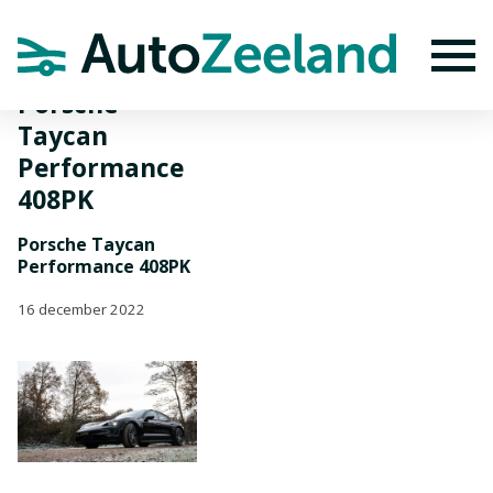
Home
Nieuws
Porsche Taycan Performance 408PK
To
Porsche
Taycan
Performance
408PK
Porsche Taycan
Performance 408PK
16 december 2022
BEKIJK