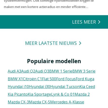
systeemvermogen. Ook sommige hybridemodellen krijgen te
maken met een kortere actieradius en minder efficiënte
energierecuperatie.
LEES MEER
MEER LAATSTE NIEUWS
Populaire modellen
Audi A3
Audi Q2
Audi Q3
BMW 1 Serie
BMW 3 Serie
BMW X1
Citroën C1
FIat 500
Ford Focus
Ford Kuga
Hyundai i10
Hyundai i30
Hyundai Tucson
Kia Ceed
Kia Picanto
Kia Sportage
Lynk & Co 01
Mazda 2
Mazda CX-3
Mazda CX-5
Mercedes A-Klasse