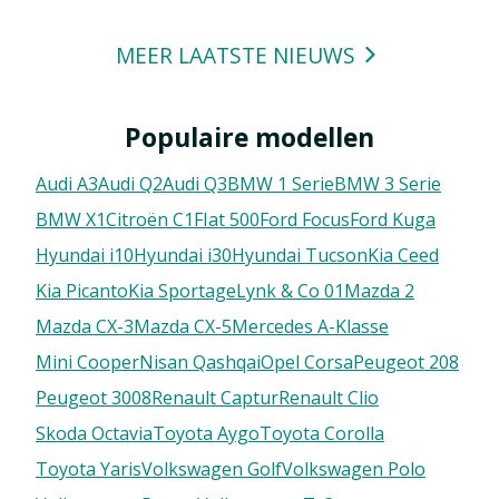
MEER LAATSTE NIEUWS
Populaire modellen
Audi A3
Audi Q2
Audi Q3
BMW 1 Serie
BMW 3 Serie
BMW X1
Citroën C1
FIat 500
Ford Focus
Ford Kuga
Hyundai i10
Hyundai i30
Hyundai Tucson
Kia Ceed
Kia Picanto
Kia Sportage
Lynk & Co 01
Mazda 2
Mazda CX-3
Mazda CX-5
Mercedes A-Klasse
Mini Cooper
Nisan Qashqai
Opel Corsa
Peugeot 208
Peugeot 3008
Renault Captur
Renault Clio
Skoda Octavia
Toyota Aygo
Toyota Corolla
Toyota Yaris
Volkswagen Golf
Volkswagen Polo