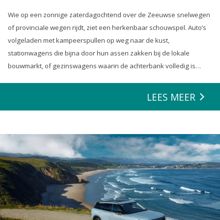
Wie op een zonnige zaterdagochtend over de Zeeuwse snelwegen
of provinciale wegen rijdt, ziet een herkenbaar schouwspel. Auto’s
volgeladen met kampeerspullen op weg naar de kust,
stationwagens die bijna door hun assen zakken bij de lokale
bouwmarkt, of gezinswagens waarin de achterbank volledig is
opgeofferd om die ene nieuwe loungeset voor de tuin mee te
zeulen. We houden van onze auto’s en we verwachten dat ze alles
LEES MEER
kunnen.