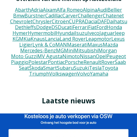
Abarth
Adria
Aixam
Alfa Romeo
Alpina
Audi
Bellier
Bmw
Bürstner
Cadillac
Carver
Challenger
Chatenet
Chevrolet
Chrysler
Citroën
CUPRA
Dacia
DAF
Daihatsu
Dethleffs
Dodge
DS
Ducati
Ferrari
Fiat
Ford
Honda
Hymer
Hymermobil
Hyundai
Isuzu
Iveco
Jaguar
Jeep
KGM
Kia
Knaus
Lancia
Land Rover
Leapmotor
Lexus
Ligier
Lynk & Co
MAN
Maserati
Maxus
Mazda
Mercedes-Benz
MG
Mini
Mitsubishi
Morgan
Moto Guzzi
MV Agusta
Nimoto
Nissan
Opel
Peugeot
Piaggio
Polestar
Pontiac
Porsche
Renault
Rover
Saab
Seat
Škoda
Smart
Subaru
Suzuki
Tesla
Toyota
Triumph
Volkswagen
Volvo
Yamaha
Laatste nieuws