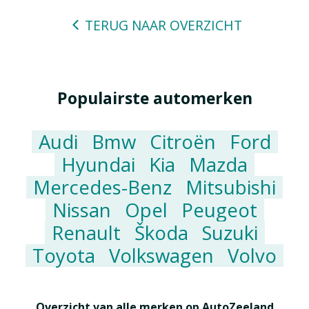
TERUG NAAR OVERZICHT
Populairste automerken
Audi
Bmw
Citroën
Ford
Hyundai
Kia
Mazda
Mercedes-Benz
Mitsubishi
Nissan
Opel
Peugeot
Renault
Škoda
Suzuki
Toyota
Volkswagen
Volvo
Overzicht van alle merken op AutoZeeland