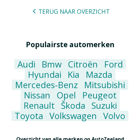
TERUG NAAR OVERZICHT
Populairste automerken
Audi
Bmw
Citroën
Ford
Hyundai
Kia
Mazda
Mercedes-Benz
Mitsubishi
Nissan
Opel
Peugeot
Renault
Škoda
Suzuki
Toyota
Volkswagen
Volvo
Overzicht van alle merken op AutoZeeland