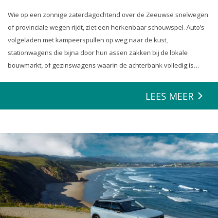
Wie op een zonnige zaterdagochtend over de Zeeuwse snelwegen
of provinciale wegen rijdt, ziet een herkenbaar schouwspel. Auto’s
volgeladen met kampeerspullen op weg naar de kust,
stationwagens die bijna door hun assen zakken bij de lokale
bouwmarkt, of gezinswagens waarin de achterbank volledig is
opgeofferd om die ene nieuwe loungeset voor de tuin mee te
zeulen. We houden van onze auto’s en we verwachten dat ze alles
LEES MEER
kunnen.