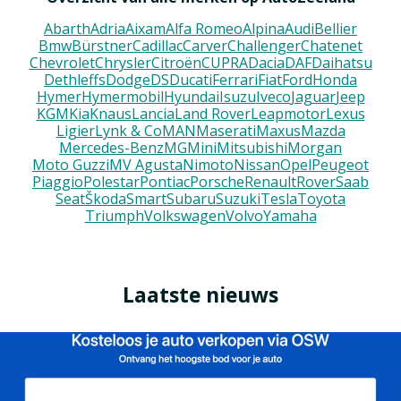
Abarth
Adria
Aixam
Alfa Romeo
Alpina
Audi
Bellier
Bmw
Bürstner
Cadillac
Carver
Challenger
Chatenet
Chevrolet
Chrysler
Citroën
CUPRA
Dacia
DAF
Daihatsu
Dethleffs
Dodge
DS
Ducati
Ferrari
Fiat
Ford
Honda
Hymer
Hymermobil
Hyundai
Isuzu
Iveco
Jaguar
Jeep
KGM
Kia
Knaus
Lancia
Land Rover
Leapmotor
Lexus
Ligier
Lynk & Co
MAN
Maserati
Maxus
Mazda
Mercedes-Benz
MG
Mini
Mitsubishi
Morgan
Moto Guzzi
MV Agusta
Nimoto
Nissan
Opel
Peugeot
Piaggio
Polestar
Pontiac
Porsche
Renault
Rover
Saab
Seat
Škoda
Smart
Subaru
Suzuki
Tesla
Toyota
Triumph
Volkswagen
Volvo
Yamaha
Laatste nieuws