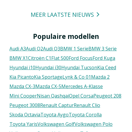
MEER LAATSTE NIEUWS
Populaire modellen
Audi A3
Audi Q2
Audi Q3
BMW 1 Serie
BMW 3 Serie
BMW X1
Citroën C1
FIat 500
Ford Focus
Ford Kuga
Hyundai i10
Hyundai i30
Hyundai Tucson
Kia Ceed
Kia Picanto
Kia Sportage
Lynk & Co 01
Mazda 2
Mazda CX-3
Mazda CX-5
Mercedes A-Klasse
Mini Cooper
Nisan Qashqai
Opel Corsa
Peugeot 208
Peugeot 3008
Renault Captur
Renault Clio
Skoda Octavia
Toyota Aygo
Toyota Corolla
Toyota Yaris
Volkswagen Golf
Volkswagen Polo