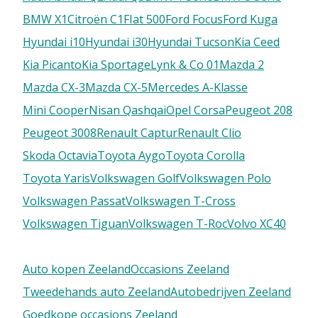
BMW X1
Citroën C1
FIat 500
Ford Focus
Ford Kuga
Hyundai i10
Hyundai i30
Hyundai Tucson
Kia Ceed
Kia Picanto
Kia Sportage
Lynk & Co 01
Mazda 2
Mazda CX-3
Mazda CX-5
Mercedes A-Klasse
Mini Cooper
Nisan Qashqai
Opel Corsa
Peugeot 208
Peugeot 3008
Renault Captur
Renault Clio
Skoda Octavia
Toyota Aygo
Toyota Corolla
Toyota Yaris
Volkswagen Golf
Volkswagen Polo
Volkswagen Passat
Volkswagen T-Cross
Volkswagen Tiguan
Volkswagen T-Roc
Volvo XC40
Auto kopen Zeeland
Occasions Zeeland
Tweedehands auto Zeeland
Autobedrijven Zeeland
Goedkope occasions Zeeland