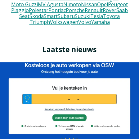
Moto Guzzi
MV Agusta
Nimoto
Nissan
Opel
Peugeot
Piaggio
Polestar
Pontiac
Porsche
Renault
Rover
Saab
Seat
Škoda
Smart
Subaru
Suzuki
Tesla
Toyota
Triumph
Volkswagen
Volvo
Yamaha
Laatste nieuws