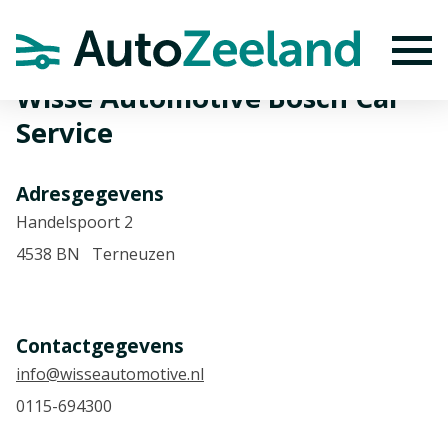
Home
Autobedrijven
Wisse Automotive Bosch Car Service
To
Wisse Automotive Bosch Car
Service
Adresgegevens
Handelspoort 2
4538 BN Terneuzen
Contactgegevens
info@wisseautomotive.nl
0115-694300