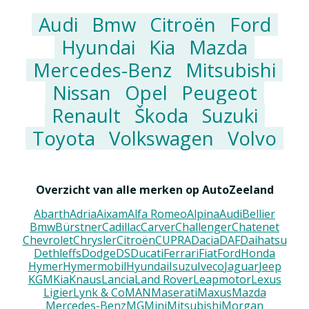
Audi
Bmw
Citroën
Ford
Hyundai
Kia
Mazda
Mercedes-Benz
Mitsubishi
Nissan
Opel
Peugeot
Renault
Škoda
Suzuki
Toyota
Volkswagen
Volvo
Overzicht van alle merken op AutoZeeland
Abarth
Adria
Aixam
Alfa Romeo
Alpina
Audi
Bellier
Bmw
Bürstner
Cadillac
Carver
Challenger
Chatenet
Chevrolet
Chrysler
Citroën
CUPRA
Dacia
DAF
Daihatsu
Dethleffs
Dodge
DS
Ducati
Ferrari
Fiat
Ford
Honda
Hymer
Hymermobil
Hyundai
Isuzu
Iveco
Jaguar
Jeep
KGM
Kia
Knaus
Lancia
Land Rover
Leapmotor
Lexus
Ligier
Lynk & Co
MAN
Maserati
Maxus
Mazda
Mercedes-Benz
MG
Mini
Mitsubishi
Morgan