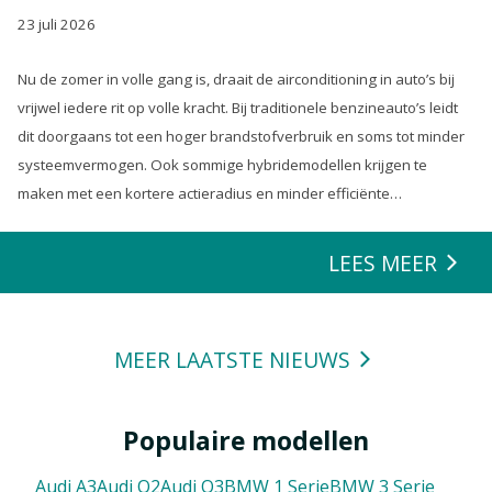
23 juli 2026
Nu de zomer in volle gang is, draait de airconditioning in auto’s bij
vrijwel iedere rit op volle kracht. Bij traditionele benzineauto’s leidt
dit doorgaans tot een hoger brandstofverbruik en soms tot minder
systeemvermogen. Ook sommige hybridemodellen krijgen te
maken met een kortere actieradius en minder efficiënte
energierecuperatie.
LEES MEER
MEER LAATSTE NIEUWS
Populaire modellen
Audi A3
Audi Q2
Audi Q3
BMW 1 Serie
BMW 3 Serie