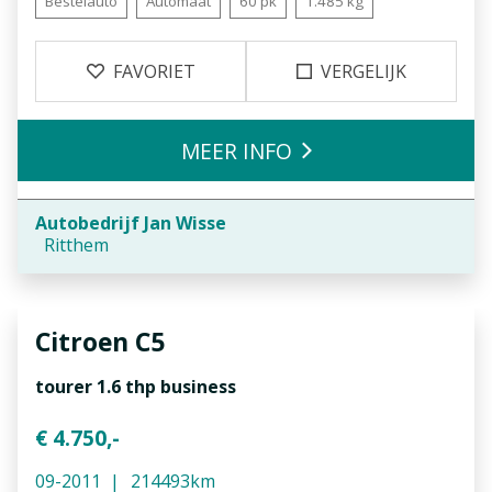
Bestelauto
Automaat
60 pk
1.485 kg
FAVORIET
VERGELIJK
MEER INFO
Autobedrijf Jan Wisse
Ritthem
Citroen
C5
tourer 1.6 thp business
€ 4.750,-
09-2011
214493km