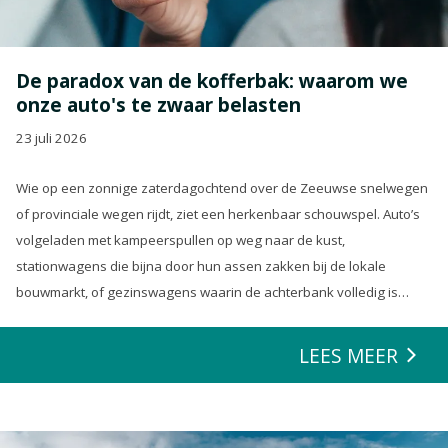
De paradox van de kofferbak: waarom we
onze auto's te zwaar belasten
23 juli 2026
Wie op een zonnige zaterdagochtend over de Zeeuwse snelwegen
of provinciale wegen rijdt, ziet een herkenbaar schouwspel. Auto’s
volgeladen met kampeerspullen op weg naar de kust,
stationwagens die bijna door hun assen zakken bij de lokale
bouwmarkt, of gezinswagens waarin de achterbank volledig is
opgeofferd om die ene nieuwe loungeset voor de tuin mee te
zeulen. We houden van onze auto’s en we verwachten dat ze alles
LEES MEER
kunnen.