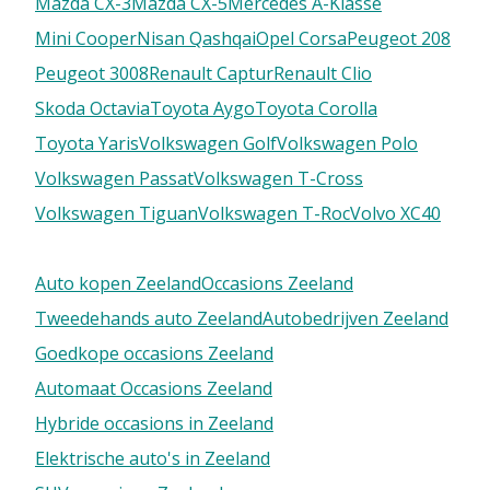
Mazda CX-3
Mazda CX-5
Mercedes A-Klasse
Mini Cooper
Nisan Qashqai
Opel Corsa
Peugeot 208
Peugeot 3008
Renault Captur
Renault Clio
Skoda Octavia
Toyota Aygo
Toyota Corolla
Toyota Yaris
Volkswagen Golf
Volkswagen Polo
Volkswagen Passat
Volkswagen T-Cross
Volkswagen Tiguan
Volkswagen T-Roc
Volvo XC40
Auto kopen Zeeland
Occasions Zeeland
Tweedehands auto Zeeland
Autobedrijven Zeeland
Goedkope occasions Zeeland
Automaat Occasions Zeeland
Hybride occasions in Zeeland
Elektrische auto's in Zeeland