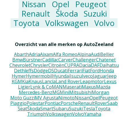
Nissan
Opel
Peugeot
Renault
Škoda
Suzuki
Toyota
Volkswagen
Volvo
Overzicht van alle merken op AutoZeeland
Abarth
Adria
Aixam
Alfa Romeo
Alpina
Audi
Bellier
Bmw
Bürstner
Cadillac
Carver
Challenger
Chatenet
Chevrolet
Chrysler
Citroën
CUPRA
Dacia
DAF
Daihatsu
Dethleffs
Dodge
DS
Ducati
Ferrari
Fiat
Ford
Honda
Hymer
Hymermobil
Hyundai
Isuzu
Iveco
Jaguar
Jeep
KGM
Kia
Knaus
Lancia
Land Rover
Leapmotor
Lexus
Ligier
Lynk & Co
MAN
Maserati
Maxus
Mazda
Mercedes-Benz
MG
Mini
Mitsubishi
Morgan
Moto Guzzi
MV Agusta
Nimoto
Nissan
Opel
Peugeot
Piaggio
Polestar
Pontiac
Porsche
Renault
Rover
Saab
Seat
Škoda
Smart
Subaru
Suzuki
Tesla
Toyota
Triumph
Volkswagen
Volvo
Yamaha