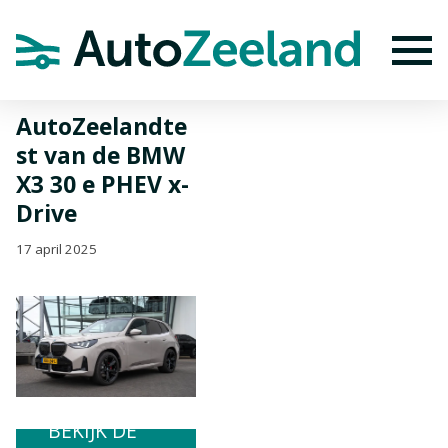
Home
Nieuws
AutoZeelandtest van de BMW X3 30 e PHEV x-
Drive
To
AutoZeelandte
st van de BMW
X3 30 e PHEV x-
Drive
17 april 2025
BEKIJK DE