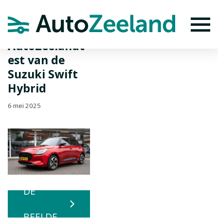
Home
Nieuws
AutoZeelandtest van de Suzuki Swift Hybrid
To
AutoZeelandt
est van de
Suzuki Swift
Hybrid
6 mei 2025
BEKIJK
DE
BEELDE