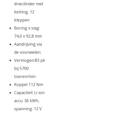
driecilinder met
ketting, 12
kleppen
Boring x slag:
74,0 x 92,8 mm
Aandrijving via
de voorwielen
Vermogen:83 pk
bij 5700
toeren/min
Koppel 112 Nm
Capaciteit Li-ion
accu: 36 kWh,
spanning: 12 V