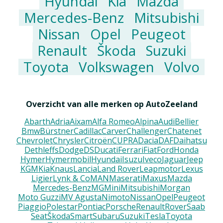
Hyundai
Kia
Mazda
Mercedes-Benz
Mitsubishi
Nissan
Opel
Peugeot
Renault
Škoda
Suzuki
Toyota
Volkswagen
Volvo
Overzicht van alle merken op AutoZeeland
Abarth
Adria
Aixam
Alfa Romeo
Alpina
Audi
Bellier
Bmw
Bürstner
Cadillac
Carver
Challenger
Chatenet
Chevrolet
Chrysler
Citroën
CUPRA
Dacia
DAF
Daihatsu
Dethleffs
Dodge
DS
Ducati
Ferrari
Fiat
Ford
Honda
Hymer
Hymermobil
Hyundai
Isuzu
Iveco
Jaguar
Jeep
KGM
Kia
Knaus
Lancia
Land Rover
Leapmotor
Lexus
Ligier
Lynk & Co
MAN
Maserati
Maxus
Mazda
Mercedes-Benz
MG
Mini
Mitsubishi
Morgan
Moto Guzzi
MV Agusta
Nimoto
Nissan
Opel
Peugeot
Piaggio
Polestar
Pontiac
Porsche
Renault
Rover
Saab
Seat
Škoda
Smart
Subaru
Suzuki
Tesla
Toyota