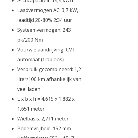
Accucapaciteit: 14,4 kWh
Laadvermogen AC: 3,7 kW,
laadtijd 20-80% 2:34 uur
Systeemvermogen: 243
pk/200 Nm
Voorwielaandrijving, CVT
automaat (traploos)
Verbruik gecombineerd: 1,2
liter/100 km afhankelijk van
veel laden
L x b x h = 4,615 x 1,882 x
1,651 meter
Wielbasis: 2,711 meter
Bodemvrijheid: 152 mm