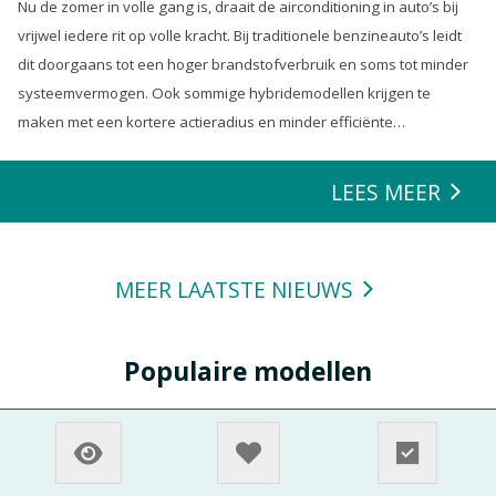
Nu de zomer in volle gang is, draait de airconditioning in auto’s bij
vrijwel iedere rit op volle kracht. Bij traditionele benzineauto’s leidt
dit doorgaans tot een hoger brandstofverbruik en soms tot minder
systeemvermogen. Ook sommige hybridemodellen krijgen te
maken met een kortere actieradius en minder efficiënte
energierecuperatie.
LEES MEER
MEER LAATSTE NIEUWS
Populaire modellen
Audi A3
Audi Q2
Audi Q3
BMW 1 Serie
BMW 3 Serie
BMW X1
Citroën C1
FIat 500
Ford Focus
Ford Kuga
Hyundai i10
Hyundai i30
Hyundai Tucson
Kia Ceed