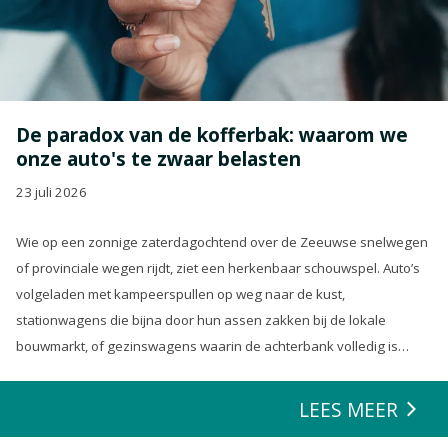
De paradox van de kofferbak: waarom we
onze auto's te zwaar belasten
23 juli 2026
Wie op een zonnige zaterdagochtend over de Zeeuwse snelwegen
of provinciale wegen rijdt, ziet een herkenbaar schouwspel. Auto’s
volgeladen met kampeerspullen op weg naar de kust,
stationwagens die bijna door hun assen zakken bij de lokale
bouwmarkt, of gezinswagens waarin de achterbank volledig is
opgeofferd om die ene nieuwe loungeset voor de tuin mee te
zeulen. We houden van onze auto’s en we verwachten dat ze alles
LEES MEER
kunnen.