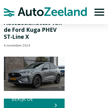
Home
Nieuws
AutoZeelandtest van de Ford Kuga PHEV ST-Line X
To
AutoZeelandtest van
de Ford Kuga PHEV
ST-Line X
6 november 2024
BEKIJK DE