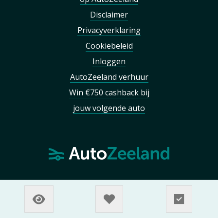
Disclaimer
Privacyverklaring
Cookiebeleid
Inloggen
AutoZeeland verhuur
Win €750 cashback bij
jouw volgende auto
Heeft u een vraag / opmerking dan kunt u gebruik
maken van het
contact formulier
.