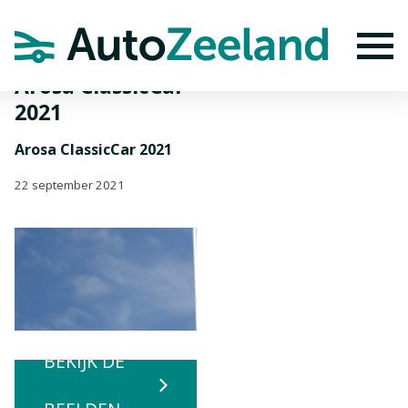
Home
Nieuws
Arosa ClassicCar 2021
To
Arosa ClassicCar
2021
Arosa ClassicCar 2021
22 september 2021
BEKIJK DE