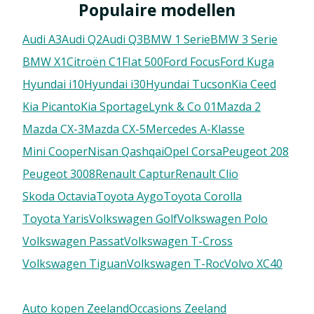
Populaire modellen
Audi A3
Audi Q2
Audi Q3
BMW 1 Serie
BMW 3 Serie
BMW X1
Citroën C1
FIat 500
Ford Focus
Ford Kuga
Hyundai i10
Hyundai i30
Hyundai Tucson
Kia Ceed
Kia Picanto
Kia Sportage
Lynk & Co 01
Mazda 2
Mazda CX-3
Mazda CX-5
Mercedes A-Klasse
Mini Cooper
Nisan Qashqai
Opel Corsa
Peugeot 208
Peugeot 3008
Renault Captur
Renault Clio
Skoda Octavia
Toyota Aygo
Toyota Corolla
Toyota Yaris
Volkswagen Golf
Volkswagen Polo
Volkswagen Passat
Volkswagen T-Cross
Volkswagen Tiguan
Volkswagen T-Roc
Volvo XC40
Auto kopen Zeeland
Occasions Zeeland