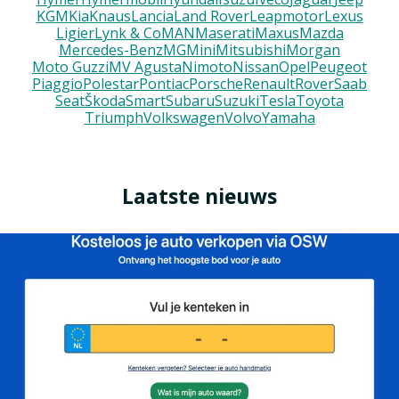
KGM
Kia
Knaus
Lancia
Land Rover
Leapmotor
Lexus
Ligier
Lynk & Co
MAN
Maserati
Maxus
Mazda
Mercedes-Benz
MG
Mini
Mitsubishi
Morgan
Moto Guzzi
MV Agusta
Nimoto
Nissan
Opel
Peugeot
Piaggio
Polestar
Pontiac
Porsche
Renault
Rover
Saab
Seat
Škoda
Smart
Subaru
Suzuki
Tesla
Toyota
Triumph
Volkswagen
Volvo
Yamaha
Laatste nieuws