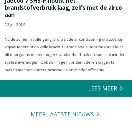
Jaecoo 7 SHS-P houdt het
brandstofverbruik laag, zelfs met de airco
aan
23 juli 2026
Nu de zomer in volle gang is, draait de airconditioning in auto’s bij
vrijwel iedere rit op volle kracht. Bij traditionele benzineauto’s leidt
dit doorgaans tot een hoger brandstofverbruik en soms tot minder
systeemvermogen. Ook sommige hybridemodellen krijgen te
maken met een kortere actieradius en minder efficiënte
energierecuperatie.
LEES MEER
MEER LAATSTE NIEUWS