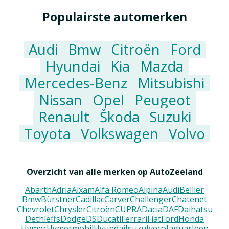
Populairste automerken
Audi
Bmw
Citroën
Ford
Hyundai
Kia
Mazda
Mercedes-Benz
Mitsubishi
Nissan
Opel
Peugeot
Renault
Škoda
Suzuki
Toyota
Volkswagen
Volvo
Overzicht van alle merken op AutoZeeland
Abarth
Adria
Aixam
Alfa Romeo
Alpina
Audi
Bellier
Bmw
Bürstner
Cadillac
Carver
Challenger
Chatenet
Chevrolet
Chrysler
Citroën
CUPRA
Dacia
DAF
Daihatsu
Dethleffs
Dodge
DS
Ducati
Ferrari
Fiat
Ford
Honda
Hymer
Hymermobil
Hyundai
Isuzu
Iveco
Jaguar
Jeep