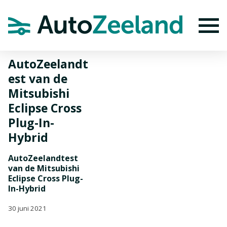
Home
Nieuws
AutoZeelandtest van de Mitsubishi Eclipse Cross
Plug-In-Hybrid
To
AutoZeelandt
est van de
Mitsubishi
Eclipse Cross
Plug-In-
Hybrid
AutoZeelandtest
van de Mitsubishi
Eclipse Cross Plug-
In-Hybrid
30 juni 2021