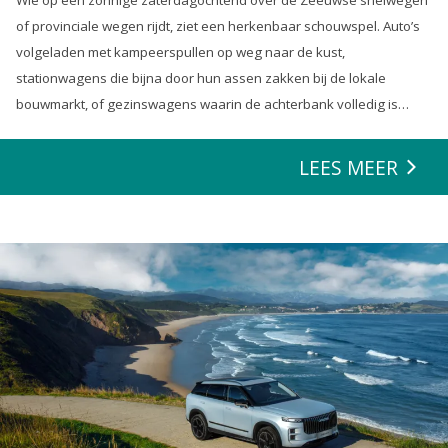
Wie op een zonnige zaterdagochtend over de Zeeuwse snelwegen
of provinciale wegen rijdt, ziet een herkenbaar schouwspel. Auto’s
volgeladen met kampeerspullen op weg naar de kust,
stationwagens die bijna door hun assen zakken bij de lokale
bouwmarkt, of gezinswagens waarin de achterbank volledig is
opgeofferd om die ene nieuwe loungeset voor de tuin mee te
zeulen. We houden van onze auto’s en we verwachten dat ze alles
LEES MEER
kunnen.