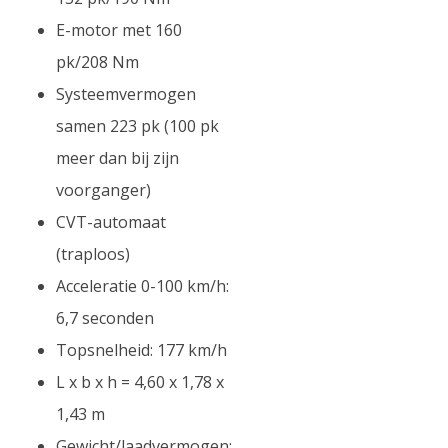
E-motor met 160
pk/208 Nm
Systeemvermogen
samen 223 pk (100 pk
meer dan bij zijn
voorganger)
CVT-automaat
(traploos)
Acceleratie 0-100 km/h:
6,7 seconden
Topsnelheid: 177 km/h
L x b x h = 4,60 x 1,78 x
1,43 m
Gewicht/laadvermogen: