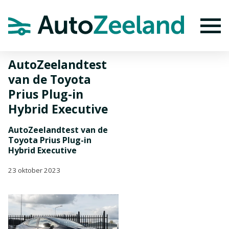
Home
Nieuws
AutoZeelandtest van de Toyota Prius Plug-in
Hybrid Executive
To
AutoZeelandtest
van de Toyota
Prius Plug-in
Hybrid Executive
AutoZeelandtest van de
Toyota Prius Plug-in
Hybrid Executive
23 oktober 2023