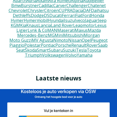
Abarth
Adria
Aixam
Alfa Romeo
Alpina
Audi
Bellier
Bmw
Bürstner
Cadillac
Carver
Challenger
Chatenet
Chevrolet
Chrysler
Citroën
CUPRA
Dacia
DAF
Daihatsu
Dethleffs
Dodge
DS
Ducati
Ferrari
Fiat
Ford
Honda
Hymer
Hymermobil
Hyundai
Isuzu
Iveco
Jaguar
Jeep
KGM
Kia
Knaus
Lancia
Land Rover
Leapmotor
Lexus
Ligier
Lynk & Co
MAN
Maserati
Maxus
Mazda
Mercedes-Benz
MG
Mini
Mitsubishi
Morgan
Moto Guzzi
MV Agusta
Nimoto
Nissan
Opel
Peugeot
Piaggio
Polestar
Pontiac
Porsche
Renault
Rover
Saab
Seat
Škoda
Smart
Subaru
Suzuki
Tesla
Toyota
Triumph
Volkswagen
Volvo
Yamaha
Laatste nieuws