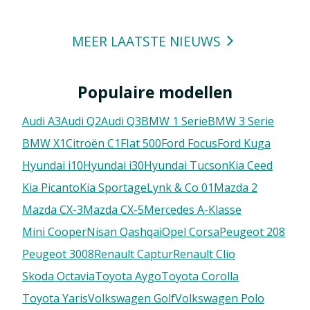
MEER LAATSTE NIEUWS
Populaire modellen
Audi A3
Audi Q2
Audi Q3
BMW 1 Serie
BMW 3 Serie
BMW X1
Citroën C1
FIat 500
Ford Focus
Ford Kuga
Hyundai i10
Hyundai i30
Hyundai Tucson
Kia Ceed
Kia Picanto
Kia Sportage
Lynk & Co 01
Mazda 2
Mazda CX-3
Mazda CX-5
Mercedes A-Klasse
Mini Cooper
Nisan Qashqai
Opel Corsa
Peugeot 208
Peugeot 3008
Renault Captur
Renault Clio
Skoda Octavia
Toyota Aygo
Toyota Corolla
Toyota Yaris
Volkswagen Golf
Volkswagen Polo