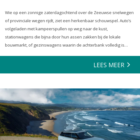
Wie op een zonnige zaterdagochtend over de Zeeuwse snelwegen
of provinciale wegen rijdt, ziet een herkenbaar schouwspel. Auto’s
volgeladen met kampeerspullen op weg naar de kust,
stationwagens die bijna door hun assen zakken bij de lokale
bouwmarkt, of gezinswagens waarin de achterbank volledig is
opgeofferd om die ene nieuwe loungeset voor de tuin mee te
zeulen. We houden van onze auto’s en we verwachten dat ze alles
LEES MEER
kunnen.