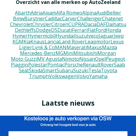
Overzicht van alle merken op AutoZeeland
Abarth
Adria
Aixam
Alfa Romeo
Alpina
Audi
Bellier
Bmw
Bürstner
Cadillac
Carver
Challenger
Chatenet
Chevrolet
Chrysler
Citroën
CUPRA
Dacia
DAF
Daihatsu
Dethleffs
Dodge
DS
Ducati
Ferrari
Fiat
Ford
Honda
Hymer
Hymermobil
Hyundai
Isuzu
Iveco
Jaguar
Jeep
KGM
Kia
Knaus
Lancia
Land Rover
Leapmotor
Lexus
Ligier
Lynk & Co
MAN
Maserati
Maxus
Mazda
Mercedes-Benz
MG
Mini
Mitsubishi
Morgan
Moto Guzzi
MV Agusta
Nimoto
Nissan
Opel
Peugeot
Piaggio
Polestar
Pontiac
Porsche
Renault
Rover
Saab
Seat
Škoda
Smart
Subaru
Suzuki
Tesla
Toyota
Triumph
Volkswagen
Volvo
Yamaha
Laatste nieuws