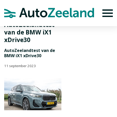
Home
Nieuws
AutoZeelandtest van de BMW iX1 xDrive30
To
AutoZeelandtest
van de BMW iX1
xDrive30
AutoZeelandtest van de
BMW iX1 xDrive30
11 september 2023