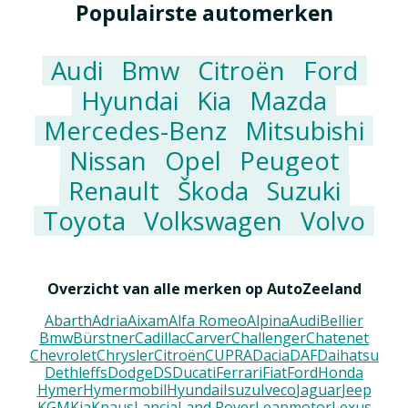
Populairste automerken
Audi
Bmw
Citroën
Ford
Hyundai
Kia
Mazda
Mercedes-Benz
Mitsubishi
Nissan
Opel
Peugeot
Renault
Škoda
Suzuki
Toyota
Volkswagen
Volvo
Overzicht van alle merken op AutoZeeland
Abarth
Adria
Aixam
Alfa Romeo
Alpina
Audi
Bellier
Bmw
Bürstner
Cadillac
Carver
Challenger
Chatenet
Chevrolet
Chrysler
Citroën
CUPRA
Dacia
DAF
Daihatsu
Dethleffs
Dodge
DS
Ducati
Ferrari
Fiat
Ford
Honda
Hymer
Hymermobil
Hyundai
Isuzu
Iveco
Jaguar
Jeep
KGM
Kia
Knaus
Lancia
Land Rover
Leapmotor
Lexus