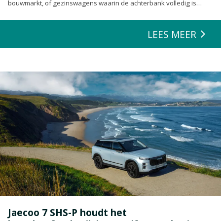
bouwmarkt, of gezinswagens waarin de achterbank volledig is
opgeofferd om die ene nieuwe loungeset voor de tuin mee te
zeulen. We houden van onze auto’s en we verwachten dat ze alles
LEES MEER
kunnen.
Jaecoo 7 SHS-P houdt het