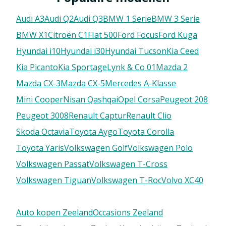
Audi A3
Audi Q2
Audi Q3
BMW 1 Serie
BMW 3 Serie
BMW X1
Citroën C1
FIat 500
Ford Focus
Ford Kuga
Hyundai i10
Hyundai i30
Hyundai Tucson
Kia Ceed
Kia Picanto
Kia Sportage
Lynk & Co 01
Mazda 2
Mazda CX-3
Mazda CX-5
Mercedes A-Klasse
Mini Cooper
Nisan Qashqai
Opel Corsa
Peugeot 208
Peugeot 3008
Renault Captur
Renault Clio
Skoda Octavia
Toyota Aygo
Toyota Corolla
Toyota Yaris
Volkswagen Golf
Volkswagen Polo
Volkswagen Passat
Volkswagen T-Cross
Volkswagen Tiguan
Volkswagen T-Roc
Volvo XC40
Auto kopen Zeeland
Occasions Zeeland