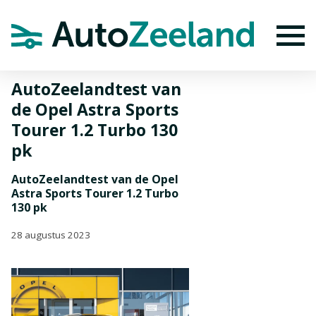
Home
Nieuws
AutoZeelandtest van de Opel Astra Sports Tourer
1.2 Turbo 130 pk
To
AutoZeelandtest van
de Opel Astra Sports
Tourer 1.2 Turbo 130
pk
AutoZeelandtest van de Opel
Astra Sports Tourer 1.2 Turbo
130 pk
28 augustus 2023