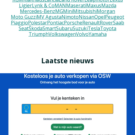
Ligier
Lynk & Co
MAN
Maserati
Maxus
Mazda
Mercedes-Benz
MG
Mini
Mitsubishi
Morgan
Moto Guzzi
MV Agusta
Nimoto
Nissan
Opel
Peugeot
Piaggio
Polestar
Pontiac
Porsche
Renault
Rover
Saab
Seat
Škoda
Smart
Subaru
Suzuki
Tesla
Toyota
Triumph
Volkswagen
Volvo
Yamaha
Laatste nieuws