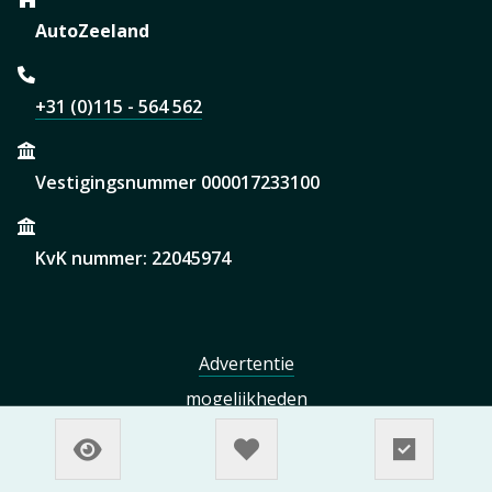
AutoZeeland
+31 (0)115 - 564 562
Vestigingsnummer 000017233100
KvK nummer: 22045974
Advertentie
mogelijkheden
Plaats uw eigen aanbod
op AutoZeeland