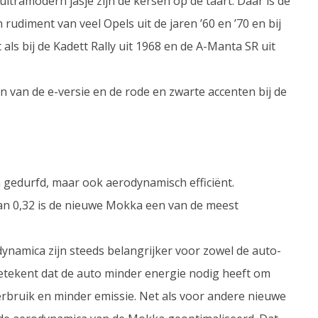
ltramodern jasje zijn de kersen op de taart. Daar is de
diment van veel Opels uit de jaren ’60 en ’70 en bij
s bij de Kadett Rally uit 1968 en de A-Manta SR uit
n van de e-versie en de rode en zwarte accenten bij de
n gedurfd, maar ook aerodynamisch efficiënt.
an 0,32 is de nieuwe Mokka een van de meest
dynamica zijn steeds belangrijker voor zowel de auto-
betekent dat de auto minder energie nodig heeft om
erbruik en minder emissie. Net als voor andere nieuwe