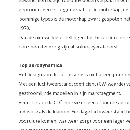
gewend. Een beetje retro-invloeden verpakt in een u
geprononceerde ruggengraat op de motorkap, een ru
sommige types is de motorkap zwart gespoten net al
1970.
Dan de nieuwe kleurstellingen: het bijzondere groe
benzine-uitvoering zijn absolute eyecatchers!
Top aerodynamica
Het design van de carrosserie is niet alleen puur e
Met een luchtweerstandscoëfficiënt (CW-waarde) v
gestroomlijnde modellen in zijn marktsegment.
Reductie van de CO²-emissie en een efficiënte aero
industrie als de klanten. Een lage luchtweerstand 
vooruit te komen, wat weer zorgt voor een lager v