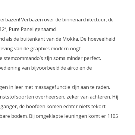
 verbazen! Verbazen over de binnenarchitectuur, de
f 12”, Pure Panel genaamd.
end als de buitenkant van de Mokka. De hoeveelheid
geving van de graphics modern oogt.
 de stemcommando’s zijn soms minder perfect.
ediening van bijvoorbeeld de airco en de
gen in leer met massagefunctie zijn aan te raden.
unststofsoorten overheersen, zeker van achteren. Hij
rganger, de hoofden komen echter niets tekort.
telbare bodem. Bij omgeklapte leuningen komt er 1105