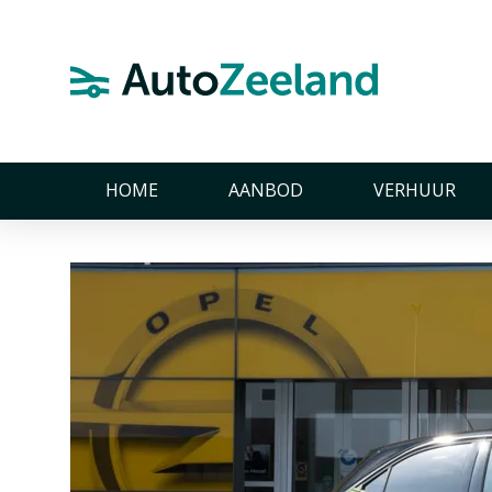
Home
Nieuws
AutoZeelandtest van de Opel Mokka (Deel 1)
AutoZeelandtest van d
AutoZeelandtest van de Opel Mokka (De
HOME
AANBOD
VERHUUR
30 april 2021