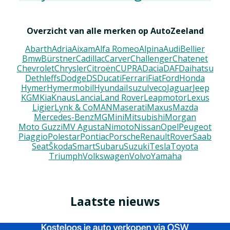
Overzicht van alle merken op AutoZeeland
Abarth
Adria
Aixam
Alfa Romeo
Alpina
Audi
Bellier
Bmw
Bürstner
Cadillac
Carver
Challenger
Chatenet
Chevrolet
Chrysler
Citroën
CUPRA
Dacia
DAF
Daihatsu
Dethleffs
Dodge
DS
Ducati
Ferrari
Fiat
Ford
Honda
Hymer
Hymermobil
Hyundai
Isuzu
Iveco
Jaguar
Jeep
KGM
Kia
Knaus
Lancia
Land Rover
Leapmotor
Lexus
Ligier
Lynk & Co
MAN
Maserati
Maxus
Mazda
Mercedes-Benz
MG
Mini
Mitsubishi
Morgan
Moto Guzzi
MV Agusta
Nimoto
Nissan
Opel
Peugeot
Piaggio
Polestar
Pontiac
Porsche
Renault
Rover
Saab
Seat
Škoda
Smart
Subaru
Suzuki
Tesla
Toyota
Triumph
Volkswagen
Volvo
Yamaha
Laatste nieuws