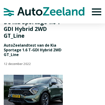
Home
Nieuws
De Kia Sportage 1.6 T-GDI Hybrid 2WD GT_Line
To
De Kia Sportage 1.6 T-
GDI Hybrid 2WD
GT_Line
AutoZeelandtest van de Kia
Sportage 1.6 T-GDI Hybrid 2WD
GT_Line
12 december 2022