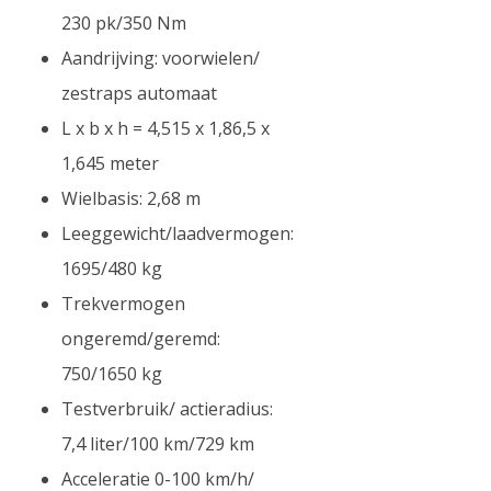
230 pk/350 Nm
Aandrijving: voorwielen/
zestraps automaat
L x b x h = 4,515 x 1,86,5 x
1,645 meter
Wielbasis: 2,68 m
Leeggewicht/laadvermogen:
1695/480 kg
Trekvermogen
ongeremd/geremd:
750/1650 kg
Testverbruik/ actieradius:
7,4 liter/100 km/729 km
Acceleratie 0-100 km/h/