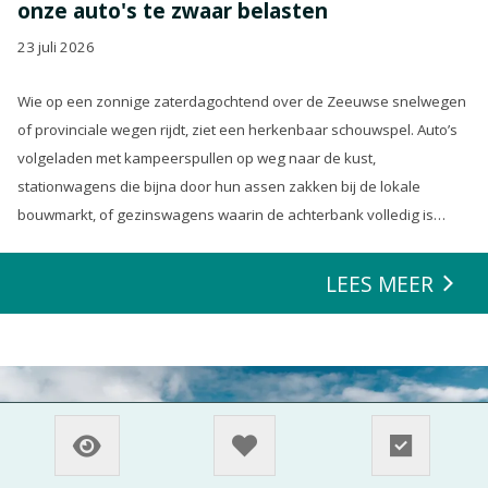
onze auto's te zwaar belasten
23 juli 2026
Wie op een zonnige zaterdagochtend over de Zeeuwse snelwegen
of provinciale wegen rijdt, ziet een herkenbaar schouwspel. Auto’s
volgeladen met kampeerspullen op weg naar de kust,
stationwagens die bijna door hun assen zakken bij de lokale
bouwmarkt, of gezinswagens waarin de achterbank volledig is
opgeofferd om die ene nieuwe loungeset voor de tuin mee te
zeulen. We houden van onze auto’s en we verwachten dat ze alles
LEES MEER
kunnen.