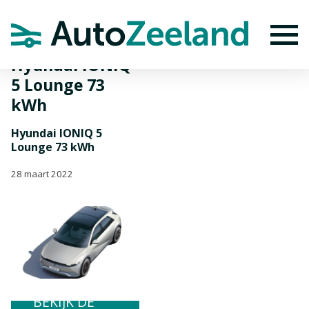
Home
Nieuws
Hyundai IONIQ 5 Lounge 73 kWh
To
Hyundai IONIQ
5 Lounge 73
kWh
Hyundai IONIQ 5
Lounge 73 kWh
28 maart 2022
BEKIJK DE