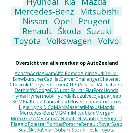
Hyundai
Kia
Mazda
Mercedes-Benz
Mitsubishi
Nissan
Opel
Peugeot
Renault
Škoda
Suzuki
Toyota
Volkswagen
Volvo
Overzicht van alle merken op AutoZeeland
Abarth
Adria
Aixam
Alfa Romeo
Alpina
Audi
Bellier
Bmw
Bürstner
Cadillac
Carver
Challenger
Chatenet
Chevrolet
Chrysler
Citroën
CUPRA
Dacia
DAF
Daihatsu
Dethleffs
Dodge
DS
Ducati
Ferrari
Fiat
Ford
Honda
Hymer
Hymermobil
Hyundai
Isuzu
Iveco
Jaguar
Jeep
KGM
Kia
Knaus
Lancia
Land Rover
Leapmotor
Lexus
Ligier
Lynk & Co
MAN
Maserati
Maxus
Mazda
Mercedes-Benz
MG
Mini
Mitsubishi
Morgan
Moto Guzzi
MV Agusta
Nimoto
Nissan
Opel
Peugeot
Piaggio
Polestar
Pontiac
Porsche
Renault
Rover
Saab
Seat
Škoda
Smart
Subaru
Suzuki
Tesla
Toyota