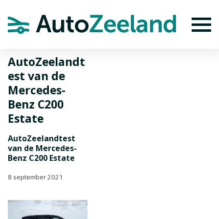
Home
Nieuws
AutoZeelandtest van de Mercedes-Benz C200
Estate
To
AutoZeelandt
est van de
Mercedes-
Benz C200
Estate
AutoZeelandtest
van de Mercedes-
Benz C200 Estate
8 september 2021