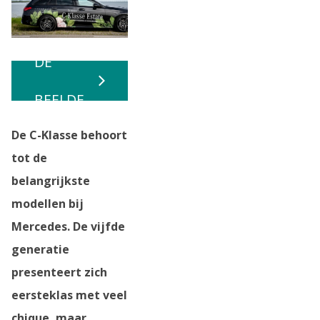
BEKIJK
DE
BEELDE
De C-Klasse behoort
N
tot de
belangrijkste
modellen bij
Mercedes. De vijfde
generatie
presenteert zich
eersteklas met veel
chique, maar