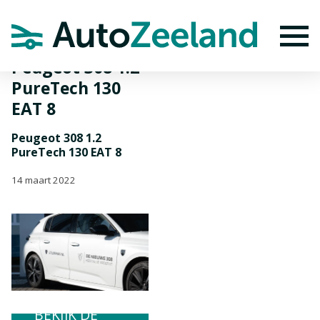
Home
Nieuws
Peugeot 308 1.2 PureTech 130 EAT 8
To
Peugeot 308 1.2
PureTech 130
EAT 8
Peugeot 308 1.2
PureTech 130 EAT 8
14 maart 2022
BEKIJK DE