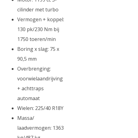
cilinder met turbo
Vermogen + koppel:
130 pk/230 Nm bij
1750 toeren/min
Boring x slag: 75 x
90,5 mm
Overbrenging:
voorwielaandrijving
+ achttraps
automaat
Wielen: 225/40 R18Y
Massa/
laadvermogen: 1363
kg/487 kg